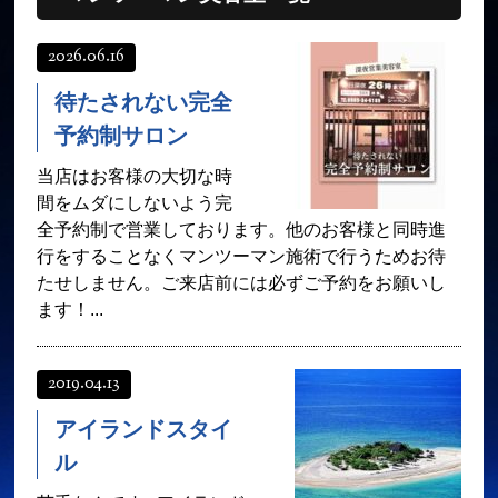
育毛コース
よくある質問
2026.06.16
求人
サロン情報・プロフィール
待たされない完全
お客様の声
シーヘアーのブログ
予約制サロン
ご予約＋お問い合わせ
当店はお客様の大切な時
間をムダにしないよう完
全予約制で営業しております。他のお客様と同時進
行をすることなくマンツーマン施術で行うためお待
たせしません。ご来店前には必ずご予約をお願いし
ます！...
2019.04.13
アイランドスタイ
ル