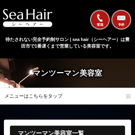
待たされない完全予約制サロン | sea hair（シーヘアー）は豊
田市で1番遅くまで営業している美容室です。
マンツーマン美容室
メニューはこちらをタップ
ホーム
初めての方へ
当店の特長
メニュー
マンツーマン美容室一覧
オンラインショップ
髪質改善