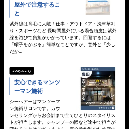
屋外で注意するこ
と
紫外線は育毛に大敵！仕事・アウトドア・洗車草刈
り・スポーツなど 長時間屋外にいる場合頭皮は紫外
線を浴びて負担がかかっています。回避するには
「帽子をかぶる」簡単なことですが、意外と「少し
だか...
2025.02.13
安心できるマンツ
ーマン施術
シーへアーはマンツーマ
ン施術サロンです。カウ
ンセリングからお会計まで全てひとりのスタイリス
トが担当します。シャンプーの際など途中で担当が