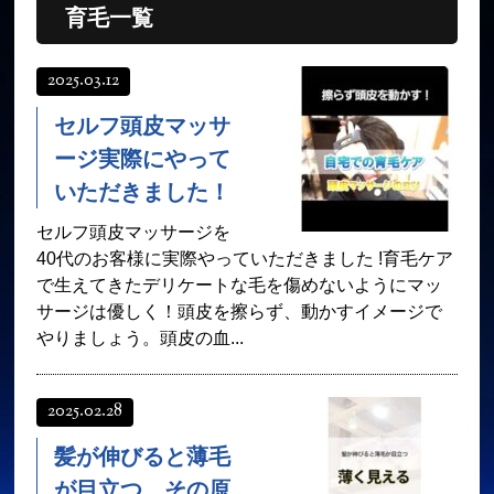
育毛一覧
オンラインショップ
髪質改善
育毛コース
よくある質問
2025.03.12
求人
サロン情報・プロフィール
セルフ頭皮マッサ
お客様の声
シーヘアーのブログ
ージ実際にやって
いただきました！
ご予約＋お問い合わせ
セルフ頭皮マッサージを
40代のお客様に実際やっていただきました !育毛ケア
で生えてきたデリケートな毛を傷めないようにマッ
サージは優しく！頭皮を擦らず、動かすイメージで
やりましょう。頭皮の血...
2025.02.28
髪が伸びると薄毛
が目立つ…その原