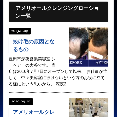
アメリオールクレンジングローショ
オンラインショップ
髪質改善
ン一覧
育毛コース
よくある質問
求人
サロン情報・プロフィール
2023.11.09
お客様の声
シーヘアーのブログ
抜け毛の原因とな
るもの
ご予約＋お問い合わせ
豊田市深夜営業美容室 シ
ーヘアーの大谷です。 当
店は2016年7月7日にオープンして以来、 お仕事が忙
しく、中々美容室に行けないという方のお役に立て
る様にという思いから、 深夜2...
2020.09.20
アメリオールクレ