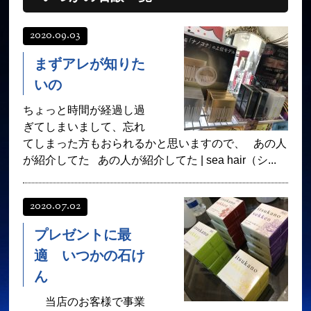
育毛コース
よくある質問
2020.09.03
求人
サロン情報・プロフィール
まずアレが知りた
お客様の声
シーヘアーのブログ
いの
ご予約＋お問い合わせ
ちょっと時間が経過し過
ぎてしまいまして、忘れ
てしまった方もおられるかと思いますので、 あの人
が紹介してた あの人が紹介してた | sea hair（シ...
2020.07.02
プレゼントに最
適 いつかの石け
ん
当店のお客様で事業