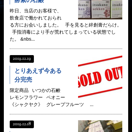
酵素の石鹸
昨日、当店のお客様で、
飲食店で働かれておられ
る方にお会いしました。 手を見ると絆創膏だらけ。
手指消毒により手が荒れてしまっている状態でし
た。 &nbs...
2019.12.19
とりあえず今ある
分完売
限定商品 いつかの石鹸
レモンフラワー ペオニー
《シャクヤク》 グレープフルーツ ...
2019.12.18