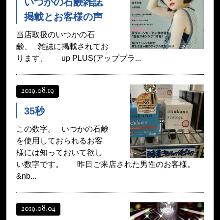
いつかの石鹸雑誌
掲載とお客様の声
当店取扱のいつかの石
鹸、 雑誌に掲載されてお
ります、 up PLUS(アッププラ...
2019.08.19
35秒
この数字。 いつかの石鹸
を使用しておられるお客
様には知っておいて欲し
い数字です。 昨日ご来店された男性のお客様。
&nb...
2019.08.04