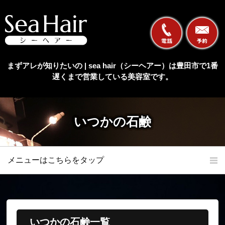
まずアレが知りたいの | sea hair（シーヘアー）は豊田市で1番
遅くまで営業している美容室です。
いつかの石鹸
メニューはこちらをタップ
ホーム
初めての方へ
当店の特長
メニュー
いつかの石鹸一覧
オンラインショップ
髪質改善