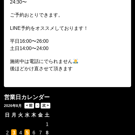
24:30〜
ご予約おとりできます。
LINE予約をオススメしております！
平日16:00〜26:00
土日14:00〜24:00
施術中は電話にでられません
後ほどかけ直させて頂きます
営業日カレンダー
2026年8月
日
月
火
水
木
金
土
1
2
3
4
5
6
7
8