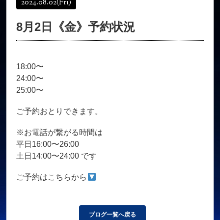
2024.08.02
(Fri)
オンラインショップ
髪質改善
8月2日《金》予約状況
育毛コース
よくある質問
求人
サロン情報・プロフィール
18:00〜
お客様の声
シーヘアーのブログ
24:00〜
ご予約＋お問い合わせ
25:00〜
ご予約おとりできます。
※お電話が繋がる時間は
平日16:00〜26:00
土日14:00〜24:00 です
ご予約はこちらから
ブログ一覧へ戻る