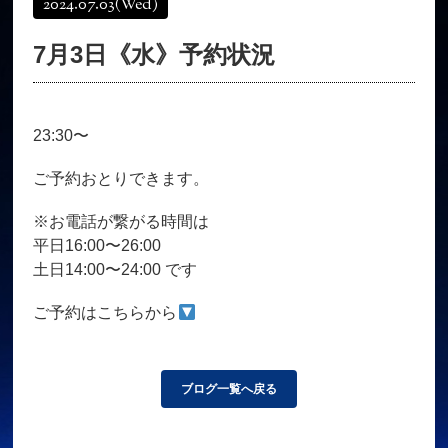
2024.07.03
(Wed)
オンラインショップ
髪質改善
7月3日《水》予約状況
育毛コース
よくある質問
求人
サロン情報・プロフィール
23:30〜
お客様の声
シーヘアーのブログ
ご予約＋お問い合わせ
ご予約おとりできます。
※お電話が繋がる時間は
平日16:00〜26:00
土日14:00〜24:00 です
ご予約はこちらから
ブログ一覧へ戻る