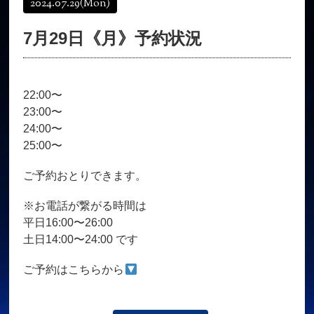
2024.07.29
(Mon)
オンラインショップ
髪質改善
7月29日《月》予約状況
育毛コース
よくある質問
求人
サロン情報・プロフィール
22:00〜
お客様の声
シーヘアーのブログ
23:00〜
ご予約＋お問い合わせ
24:00〜
25:00〜
ご予約おとりできます。
※お電話が繋がる時間は
平日16:00〜26:00
土日14:00〜24:00 です
ご予約はこちらから