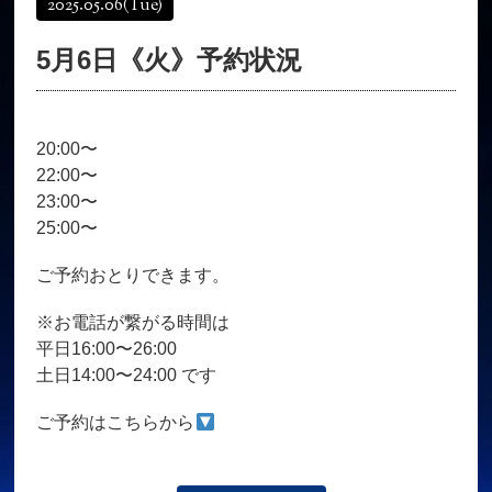
2025.05.06
(Tue)
オンラインショップ
髪質改善
5月6日《火》予約状況
育毛コース
よくある質問
求人
サロン情報・プロフィール
20:00〜
お客様の声
シーヘアーのブログ
22:00〜
ご予約＋お問い合わせ
23:00〜
25:00〜
ご予約おとりできます。
※お電話が繋がる時間は
平日16:00〜26:00
土日14:00〜24:00 です
ご予約はこちらから