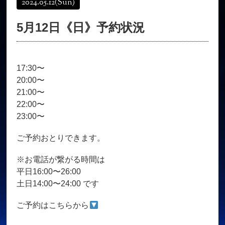
2024.05.12
(Sun)
オンラインショップ
髪質改善
5月12日《日》予約状況
育毛コース
よくある質問
求人
サロン情報・プロフィール
17:30〜
お客様の声
シーヘアーのブログ
20:00〜
ご予約＋お問い合わせ
21:00〜
22:00〜
23:00〜
ご予約おとりできます。
※お電話が繋がる時間は
平日16:00〜26:00
土日14:00〜24:00 です
ご予約はこちらから