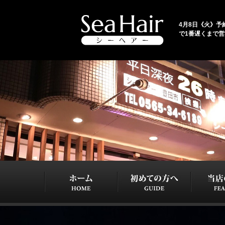
4月8日《火》予約
で1番遅くまで