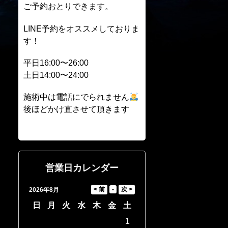
ご予約おとりできます。
LINE予約をオススメしておりま
す！
平日16:00〜26:00
土日14:00〜24:00
施術中は電話にでられません
後ほどかけ直させて頂きます
営業日カレンダー
2026年8月
日
月
火
水
木
金
土
1