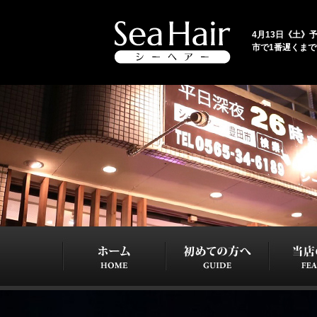
4月13日《土》予
市で1番遅くま