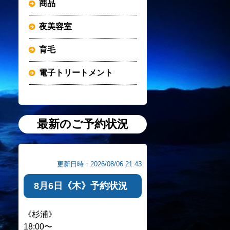
商品
夜美容室
育毛
電子トリートメント
最新のご予約状況
更新日時：2026/08/06 21:43
8月6日《木》予約状況
《杉浦》
18:00〜