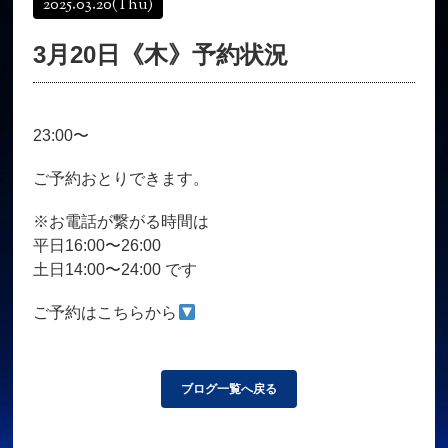
2025.03.20
(Thu)
オンラインショップ
髪質改善
3月20日《木》予約状況
育毛コース
よくある質問
求人
サロン情報・プロフィール
23:00〜
お客様の声
シーヘアーのブログ
ご予約＋お問い合わせ
ご予約おとりできます。
※お電話が繋がる時間は
平日16:00〜26:00
土日14:00〜24:00 です
ご予約はこちらから
ブログ一覧へ戻る