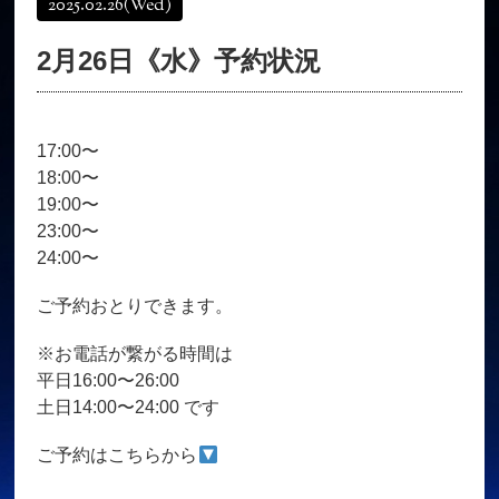
2025.02.26
(Wed)
オンラインショップ
髪質改善
2月26日《水》予約状況
育毛コース
よくある質問
求人
サロン情報・プロフィール
17:00〜
お客様の声
シーヘアーのブログ
18:00〜
ご予約＋お問い合わせ
19:00〜
23:00〜
24:00〜
ご予約おとりできます。
※お電話が繋がる時間は
平日16:00〜26:00
土日14:00〜24:00 です
ご予約はこちらから