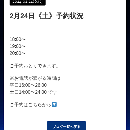
2024.02.24
(Sat)
オンラインショップ
髪質改善
2月24日《土》予約状況
育毛コース
よくある質問
求人
サロン情報・プロフィール
18:00〜
お客様の声
シーヘアーのブログ
19:00〜
ご予約＋お問い合わせ
20:00〜
ご予約おとりできます。
※お電話が繋がる時間は
平日16:00〜26:00
土日14:00〜24:00 です
ご予約はこちらから
ブログ一覧へ戻る