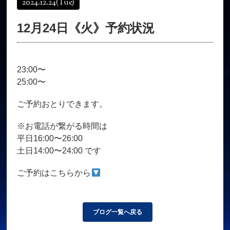
2024.12.24
(Tue)
オンラインショップ
髪質改善
12月24日《火》予約状況
育毛コース
よくある質問
求人
サロン情報・プロフィール
23:00〜
お客様の声
シーヘアーのブログ
25:00〜
ご予約＋お問い合わせ
ご予約おとりできます。
※お電話が繋がる時間は
平日16:00〜26:00
土日14:00〜24:00 です
ご予約はこちらから
ブログ一覧へ戻る