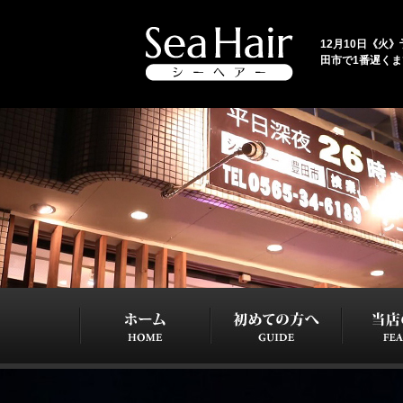
12月10日《火》予
田市で1番遅く