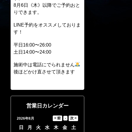
8月6日《木》以降でご予約おと
りできます。
LINE予約をオススメしておりま
す！
平日16:00〜26:00
土日14:00〜24:00
施術中は電話にでられません
後ほどかけ直させて頂きます
営業日カレンダー
2026年8月
日
月
火
水
木
金
土