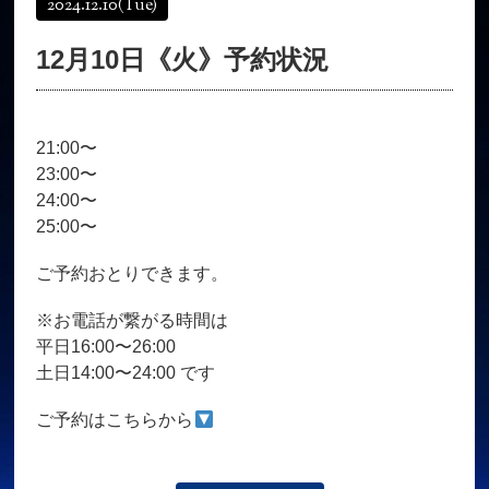
2024.12.10
(Tue)
オンラインショップ
髪質改善
12月10日《火》予約状況
育毛コース
よくある質問
求人
サロン情報・プロフィール
21:00〜
お客様の声
シーヘアーのブログ
23:00〜
ご予約＋お問い合わせ
24:00〜
25:00〜
ご予約おとりできます。
※お電話が繋がる時間は
平日16:00〜26:00
土日14:00〜24:00 です
ご予約はこちらから