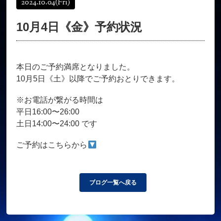
2024.10.04
(Fri)
オンラインショップ
髪質改善
10月4日《金》予約状況
育毛コース
よくある質問
求人
サロン情報・プロフィール
本日のご予約満席となりました。
お客様の声
シーヘアーのブログ
10月5日《土》以降でご予約おとりできます。
ご予約＋お問い合わせ
※お電話が繋がる時間は
平日16:00〜26:00
土日14:00〜24:00 です
ご予約はこちらから
ブログ一覧へ戻る