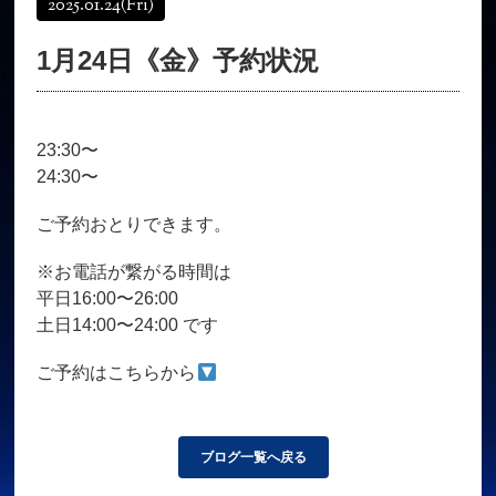
2025.01.24
(Fri)
オンラインショップ
髪質改善
1月24日《金》予約状況
育毛コース
よくある質問
求人
サロン情報・プロフィール
23:30〜
お客様の声
シーヘアーのブログ
24:30〜
ご予約＋お問い合わせ
ご予約おとりできます。
※お電話が繋がる時間は
平日16:00〜26:00
土日14:00〜24:00 です
ご予約はこちらから
ブログ一覧へ戻る