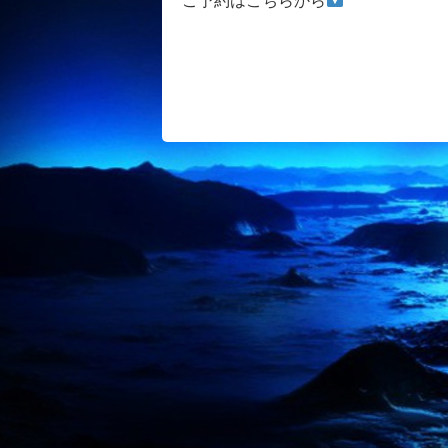
ご予約はこちらから