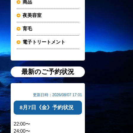
商品
夜美容室
育毛
電子トリートメント
最新のご予約状況
更新日時：2026/08/07 17:01
8月7日《金》予約状況
22:00〜
24:00〜