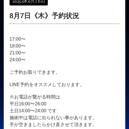
2025.08.07
(Thu)
オンラインショップ
髪質改善
8月7日《木》予約状況
育毛コース
よくある質問
求人
サロン情報・プロフィール
17:00〜
お客様の声
シーヘアーのブログ
18:00〜
ご予約＋お問い合わせ
21:00〜
24:00〜
ご予約お取りできます。
LINE予約をオススメしております。
※お電話が繋がる時間は
平日16:00〜26:00
土日14:00〜24:00 です
施術中は電話に出られない事があります。
手が空きましたらかけ直させて頂きます。