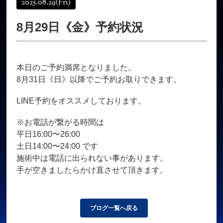
2025.08.29
(Fri)
オンラインショップ
髪質改善
8月29日《金》予約状況
育毛コース
よくある質問
求人
サロン情報・プロフィール
本日のご予約満席となりました。
お客様の声
シーヘアーのブログ
8月31日《日》以降でご予約お取りできます。
ご予約＋お問い合わせ
LINE予約をオススメしております。
※お電話が繋がる時間は
平日16:00〜26:00
土日14:00〜24:00 です
施術中は電話に出られない事があります。
手が空きましたらかけ直させて頂きます。
ブログ一覧へ戻る