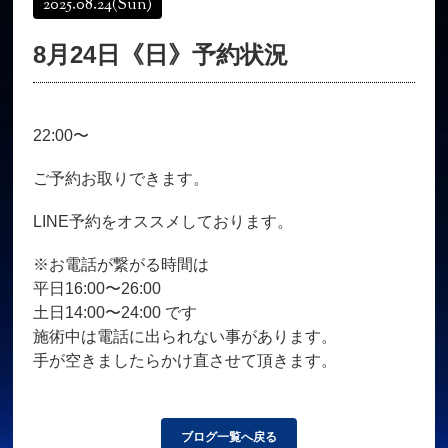
2025.08.24
(Sun)
オンラインショップ
髪質改善
8月24日《日》予約状況
育毛コース
よくある質問
求人
サロン情報・プロフィール
22:00〜
お客様の声
シーヘアーのブログ
ご予約＋お問い合わせ
ご予約お取りできます。
LINE予約をオススメしております。
※お電話が繋がる時間は
平日16:00〜26:00
土日14:00〜24:00 です
施術中は電話に出られない事があります。
手が空きましたらかけ直させて頂きます。
ブログ一覧へ戻る