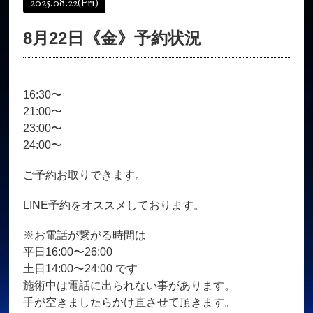
2025.08.22
(Fri)
オンラインショップ
髪質改善
8月22日《金》予約状況
育毛コース
よくある質問
求人
サロン情報・プロフィール
16:30〜
お客様の声
シーヘアーのブログ
21:00〜
ご予約＋お問い合わせ
23:00〜
24:00〜
ご予約お取りできます。
LINE予約をオススメしております。
※お電話が繋がる時間は
平日16:00〜26:00
土日14:00〜24:00 です
施術中は電話に出られない事があります。
手が空きましたらかけ直させて頂きます。