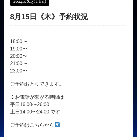
2024.08.15
(Thu)
オンラインショップ
髪質改善
8月15日《木》予約状況
育毛コース
よくある質問
求人
サロン情報・プロフィール
18:00〜
お客様の声
シーヘアーのブログ
19:00〜
ご予約＋お問い合わせ
20:00〜
21:00〜
23:00〜
ご予約おとりできます。
※お電話が繋がる時間は
平日16:00〜26:00
土日14:00〜24:00 です
ご予約はこちらから