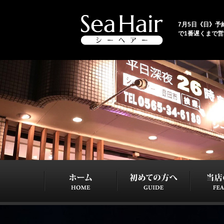
7月5日《日》予約
で1番遅くまで