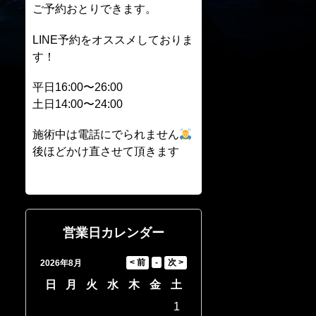
ご予約おとりできます。
LINE予約をオススメしておりま
す！
平日16:00〜26:00
土日14:00〜24:00
施術中は電話にでられません
後ほどかけ直させて頂きます
営業日カレンダー
2026年8月
日
月
火
水
木
金
土
1