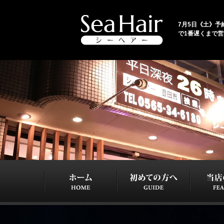
7月5日《土》予約
で1番遅くまで