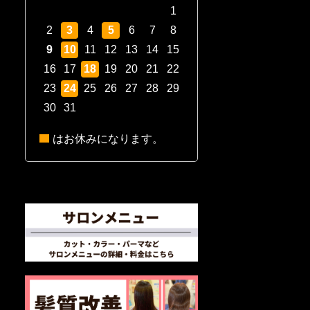
1
2
3
4
5
6
7
8
9
10
11
12
13
14
15
16
17
18
19
20
21
22
23
24
25
26
27
28
29
30
31
はお休みになります。