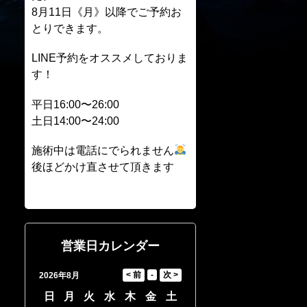
8月11日《月》以降でご予約お
とりできます。
LINE予約をオススメしておりま
す！
平日16:00〜26:00
土日14:00〜24:00
施術中は電話にでられません
後ほどかけ直させて頂きます
営業日カレンダー
2026年8月
日
月
火
水
木
金
土