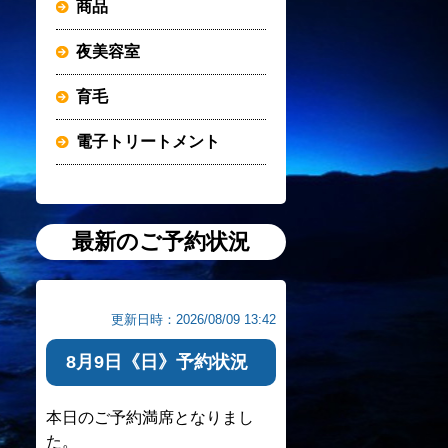
商品
夜美容室
育毛
電子トリートメント
最新のご予約状況
更新日時：2026/08/09 13:42
8月9日《日》予約状況
本日のご予約満席となりまし
た。