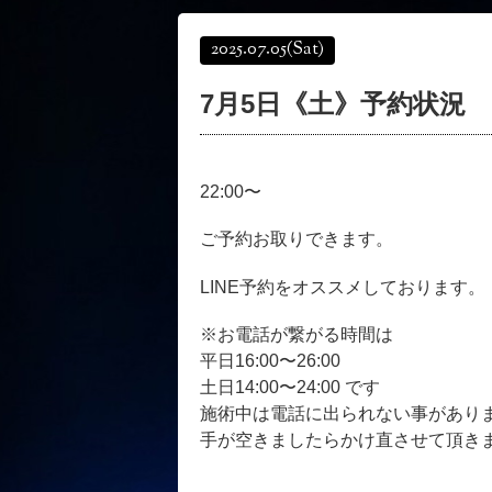
2025.07.05
(Sat)
7月5日《土》予約状況
22:00〜
ご予約お取りできます。
LINE予約をオススメしております。
※お電話が繋がる時間は
平日16:00〜26:00
土日14:00〜24:00 です
施術中は電話に出られない事があり
手が空きましたらかけ直させて頂き