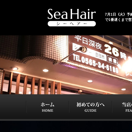
7月1日《火》予約
で1番遅くまで