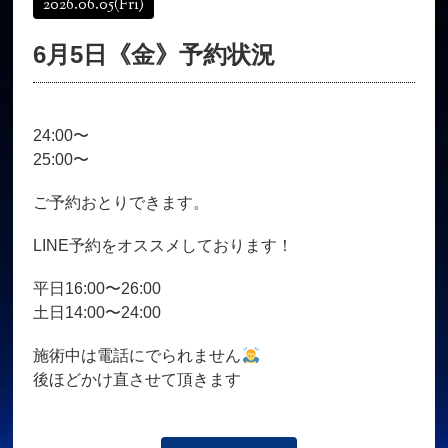
2026.06.05
(Fri)
オンラインショップ
髪質改善
6月5日《金》予約状況
育毛コース
よくある質問
求人
サロン情報・プロフィール
24:00〜
お客様の声
シーヘアーのブログ
25:00〜
ご予約＋お問い合わせ
ご予約おとりできます。
LINE予約をオススメしております！
平日16:00〜26:00
土日14:00〜24:00
施術中は電話にでられません
後ほどかけ直させて頂きます