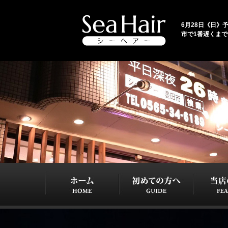
6月28日《日》予
市で1番遅くま