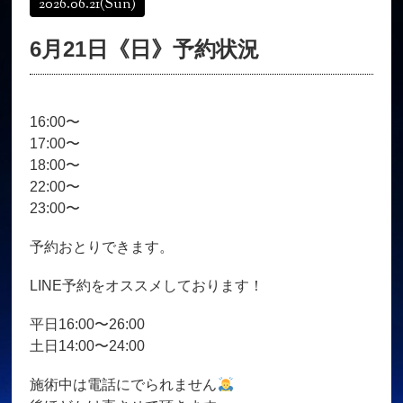
2026.06.21
(Sun)
オンラインショップ
髪質改善
6月21日《日》予約状況
育毛コース
よくある質問
求人
サロン情報・プロフィール
16:00〜
お客様の声
シーヘアーのブログ
17:00〜
ご予約＋お問い合わせ
18:00〜
22:00〜
23:00〜
予約おとりできます。
LINE予約をオススメしております！
平日16:00〜26:00
土日14:00〜24:00
施術中は電話にでられません