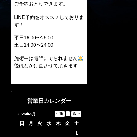
ご予約おとりできます。
LINE予約をオススメしておりま
す！
平日16:00〜26:00
土日14:00〜24:00
施術中は電話にでられません
後ほどかけ直させて頂きます
営業日カレンダー
2026年8月
日
月
火
水
木
金
土
1