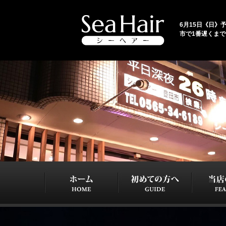
6月15日《日》予
市で1番遅くま