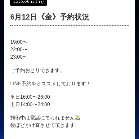
2026.06.12
(Fri)
オンラインショップ
髪質改善
6月12日《金》予約状況
育毛コース
よくある質問
求人
サロン情報・プロフィール
19:00〜
お客様の声
シーヘアーのブログ
22:00〜
ご予約＋お問い合わせ
23:00〜
ご予約おとりできます。
LINE予約をオススメしております！
平日16:00〜26:00
土日14:00〜24:00
施術中は電話にでられません
後ほどかけ直させて頂きます