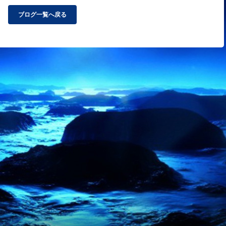
ブログ一覧へ戻る