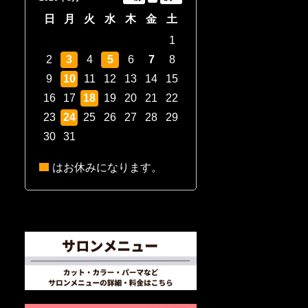
日
月
火
水
木
金
土
1
2
3
4
5
6
7
8
9
10
11
12
13
14
15
16
17
18
19
20
21
22
23
24
25
26
27
28
29
30
31
はお休みになります。