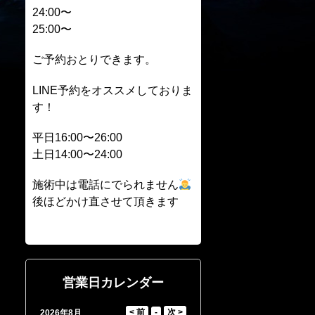
24:00〜
25:00〜
ご予約おとりできます。
LINE予約をオススメしておりま
す！
平日16:00〜26:00
土日14:00〜24:00
施術中は電話にでられません
後ほどかけ直させて頂きます
営業日カレンダー
2026年8月