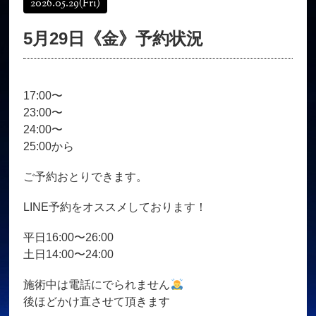
2026.05.29
(Fri)
オンラインショップ
髪質改善
5月29日《金》予約状況
育毛コース
よくある質問
求人
サロン情報・プロフィール
17:00〜
お客様の声
シーヘアーのブログ
23:00〜
ご予約＋お問い合わせ
24:00〜
25:00から
ご予約おとりできます。
LINE予約をオススメしております！
平日16:00〜26:00
土日14:00〜24:00
施術中は電話にでられません
後ほどかけ直させて頂きます