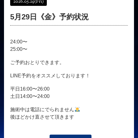
2026.05.29
(Fri)
オンラインショップ
髪質改善
5月29日《金》予約状況
育毛コース
よくある質問
求人
サロン情報・プロフィール
24:00〜
お客様の声
シーヘアーのブログ
25:00〜
ご予約＋お問い合わせ
ご予約おとりできます。
LINE予約をオススメしております！
平日16:00〜26:00
土日14:00〜24:00
施術中は電話にでられません
後ほどかけ直させて頂きます