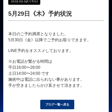
2025.05.29
(Thu)
オンラインショップ
髪質改善
5月29日《木》予約状況
育毛コース
よくある質問
求人
サロン情報・プロフィール
本日のご予約満席となりました。
お客様の声
シーヘアーのブログ
5月30日《金》以降でご予約お取りできます。
ご予約＋お問い合わせ
LINE予約をオススメしております。
※お電話が繋がる時間は
平日16:00〜26:00
土日14:00〜24:00 です
施術中は電話に出られない事があります。
手が空きましたらかけ直させて頂きます。
ブログ一覧へ戻る