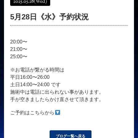
2025.05.28
(Wed)
オンラインショップ
髪質改善
5月28日《水》予約状況
育毛コース
よくある質問
求人
サロン情報・プロフィール
20:00〜
お客様の声
シーヘアーのブログ
21:00〜
ご予約＋お問い合わせ
25:00〜
※お電話が繋がる時間は
平日16:00〜26:00
土日14:00〜24:00 です
施術中は電話に出られない事があります。
手が空きましたらかけ直させて頂きます。
ご予約はこちらから
ブログ一覧へ戻る