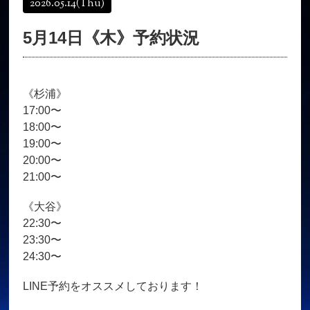
2026.05.14
(Thu)
オンラインショップ
髪質改善
5月14日《木》予約状況
育毛コース
よくある質問
求人
サロン情報・プロフィール
《杉浦》
お客様の声
シーヘアーのブログ
17:00〜
ご予約＋お問い合わせ
18:00〜
19:00〜
20:00〜
21:00〜
《大谷》
22:30〜
23:30〜
24:30〜
LINE予約をオススメしております！