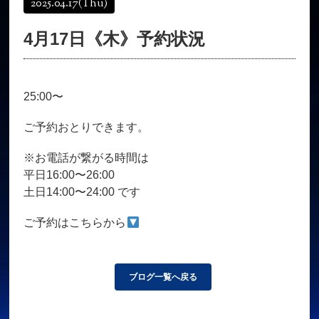
2025.04.17
(Thu)
オンラインショップ
髪質改善
4月17日《木》予約状況
育毛コース
よくある質問
求人
サロン情報・プロフィール
25:00〜
お客様の声
シーヘアーのブログ
ご予約＋お問い合わせ
ご予約おとりできます。
※お電話が繋がる時間は
平日16:00〜26:00
土日14:00〜24:00 です
ご予約はこちらから
ブログ一覧へ戻る