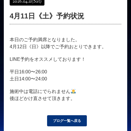
2026.04.11
(Sat)
オンラインショップ
髪質改善
4月11日《土》予約状況
育毛コース
よくある質問
求人
サロン情報・プロフィール
本日のご予約満席となりました。
お客様の声
シーヘアーのブログ
4月12日《日》以降でご予約おとりできます。
ご予約＋お問い合わせ
LINE予約をオススメしております！
平日16:00〜26:00
土日14:00〜24:00
施術中は電話にでられません
後ほどかけ直させて頂きます。
ブログ一覧へ戻る