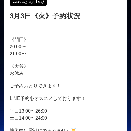
2026.03.03
(Tue)
オンラインショップ
髪質改善
3月3日《火》予約状況
育毛コース
よくある質問
求人
サロン情報・プロフィール
《門田》
お客様の声
シーヘアーのブログ
20:00〜
ご予約＋お問い合わせ
21:00〜
《大谷》
お休み
ご予約おとりできます！
LINE予約をオススメしております！
平日13:00〜26:00
土日14:00〜24:00
施術中は電話にでられません