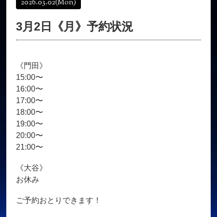
2026.03.02
(Mon)
オンラインショップ
髪質改善
3月2日《月》予約状況
育毛コース
よくある質問
求人
サロン情報・プロフィール
《門田》
お客様の声
シーヘアーのブログ
15:00〜
ご予約＋お問い合わせ
16:00〜
17:00〜
18:00〜
19:00〜
20:00〜
21:00〜
《大谷》
お休み
ご予約おとりできます！