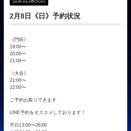
2026.02.08
(Sun)
オンラインショップ
髪質改善
2月8日《日》予約状況
育毛コース
よくある質問
求人
サロン情報・プロフィール
《門田》
お客様の声
シーヘアーのブログ
19:00〜
ご予約＋お問い合わせ
20:00〜
21:00〜
《大谷》
21:00〜
22:00〜
ご予約お取りできます
LINE予約をオススメしております！
平日13:00〜26:00