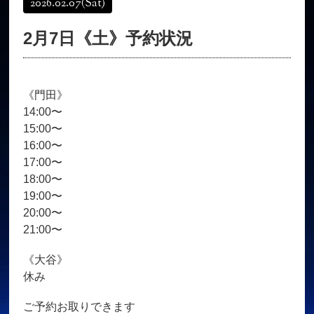
2026.02.07
(Sat)
オンラインショップ
髪質改善
2月7日《土》予約状況
育毛コース
よくある質問
求人
サロン情報・プロフィール
《門田》
お客様の声
シーヘアーのブログ
14:00〜
ご予約＋お問い合わせ
15:00〜
16:00〜
17:00〜
18:00〜
19:00〜
20:00〜
21:00〜
《大谷》
休み
ご予約お取りできます