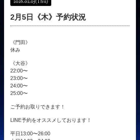
2026.02.05
(Thu)
オンラインショップ
髪質改善
2月5日《木》予約状況
育毛コース
よくある質問
求人
サロン情報・プロフィール
《門田》
お客様の声
シーヘアーのブログ
休み
ご予約＋お問い合わせ
《大谷》
22:00〜
23:00〜
24:00〜
25:00〜
ご予約お取りできます！
LINE予約をオススメしております！
平日13:00〜26:00