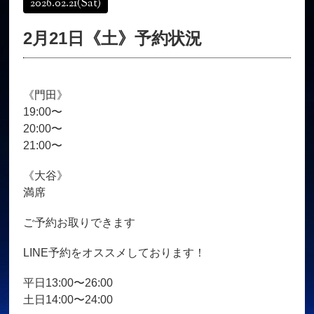
2026.02.21
(Sat)
オンラインショップ
髪質改善
2月21日《土》予約状況
育毛コース
よくある質問
求人
サロン情報・プロフィール
《門田》
お客様の声
シーヘアーのブログ
19:00〜
ご予約＋お問い合わせ
20:00〜
21:00〜
《大谷》
満席
ご予約お取りできます
LINE予約をオススメしております！
平日13:00〜26:00
土日14:00〜24:00