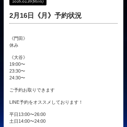
2026.02.16
(Mon)
オンラインショップ
髪質改善
2月16日《月》予約状況
育毛コース
よくある質問
求人
サロン情報・プロフィール
《門田》
お客様の声
シーヘアーのブログ
休み
ご予約＋お問い合わせ
《大谷》
19:00〜
23:30〜
24:30〜
ご予約お取りできます
LINE予約をオススメしております！
平日13:00〜26:00
土日14:00〜24:00