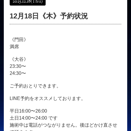
2025.12.18
(Thu)
オンラインショップ
髪質改善
12月18日《木》予約状況
育毛コース
よくある質問
求人
サロン情報・プロフィール
《門田》
お客様の声
シーヘアーのブログ
満席
ご予約＋お問い合わせ
《大谷》
23:30〜
24:30〜
ご予約おとりできます。
LINE予約をオススメしております。
平日16:00〜26:00
土日14:00〜24:00 です
施術中は電話がつながりません。後ほどかけ直させ