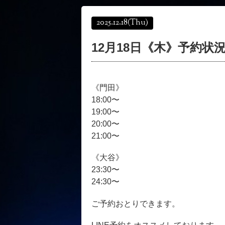
2025.12.18
(Thu)
12月18日《木》予約状
《門田》
18:00〜
19:00〜
20:00〜
21:00〜
《大谷》
23:30〜
24:30〜
ご予約おとりできます。