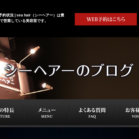
約状況 | sea hair（シーヘアー）は豊
まで営業している美容室です。