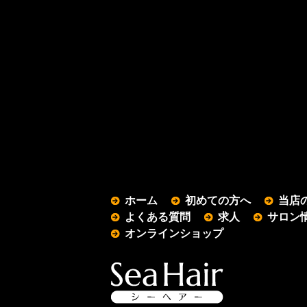
ホーム
初めての方へ
当店
よくある質問
求人
サロン
オンラインショップ